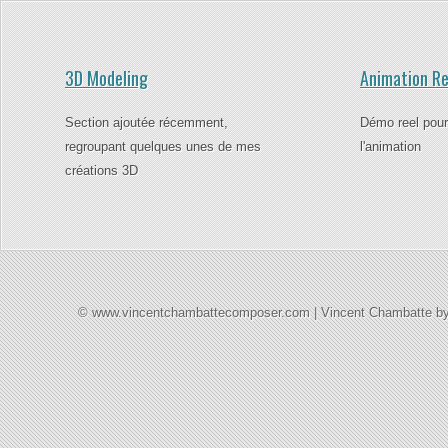
3D Modeling
Animation Re
Section ajoutée récemment,
Démo reel pour
regroupant quelques unes de mes
l'animation
créations 3D
© www.vincentchambattecomposer.com | Vincent Chambatte b